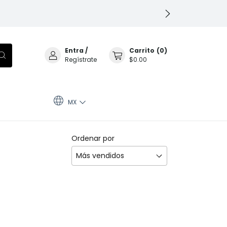
Entra
/
Carrito
(
0
)
Regístrate
$0.00
MX
Ordenar por