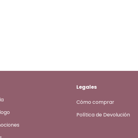
Legales
da
Cómo comprar
logo
Política de Devolución
ociones
s