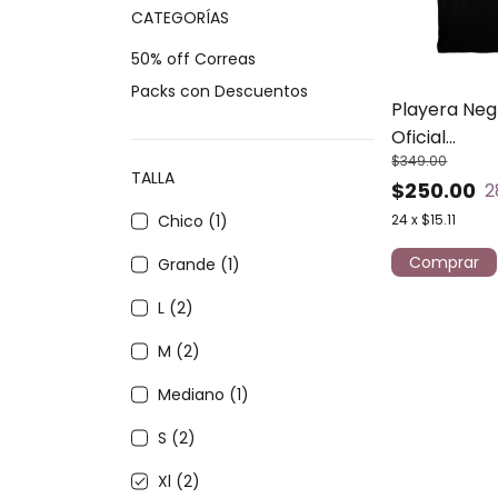
CATEGORÍAS
50% off Correas
Packs con Descuentos
Playera Neg
Oficial
$349.00
Chemanima
TALLA
$250.00
2
24
x
$15.11
Chico (1)
Comprar
Grande (1)
L (2)
M (2)
Mediano (1)
S (2)
Xl (2)