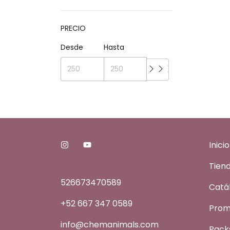
PRECIO
Desde
Hasta
Inicio
Tien
526673470589
Catá
+52 667 347 0589
Prom
info@chemanimals.com
Pack