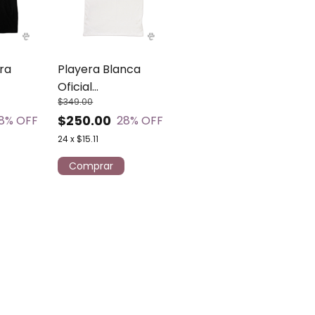
ra
Playera Blanca
Oficial
$349.00
ls
Chemanimals
$250.00
8
% OFF
28
% OFF
24
x
$15.11
Comprar