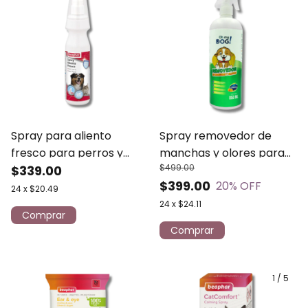
Spray para aliento
Spray removedor de
fresco para perros y
manchas y olores para
$499.00
gatos Beaphar 150ml
$339.00
mascotas 850ml OH MY
$399.00
20
% OFF
DOG!
24
x
$20.49
24
x
$24.11
1
/
5