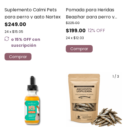
Suplemento Calmi Pets
Pomada para Heridas
para perro y gato Nartex
Beaphar para perro y
$225.00
$249.00
gato
$199.00
12
% OFF
24
x
$15.05
24
x
$12.03
o 15% OFF
con
suscripción
Comprar
1
/
3