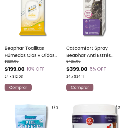
Beaphar Toallitas
Catcomfort Spray
Húmedas Ojos y Oídos
Beaphar Anti Estrés
$220.00
$425.00
para perro y gato
Calmante Para Gato
$199.00
$399.00
10
% OFF
6
% OFF
30ml
24
x
$12.03
24
x
$24.11
1
/
3
1
/
3