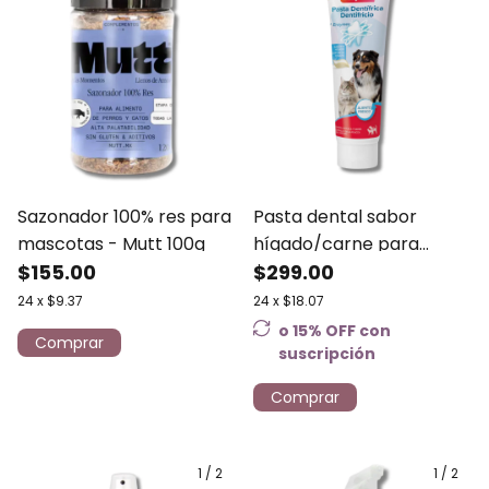
Sazonador 100% res para
Pasta dental sabor
mascotas - Mutt 100g
hígado/carne para
$155.00
perros y gatos Beaphar
$299.00
100g
24
x
$9.37
24
x
$18.07
o 15% OFF
con
suscripción
Comprar
1
/
2
1
/
2