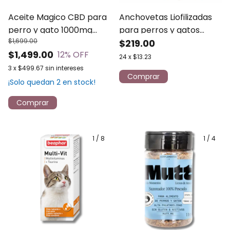
Aceite Magico CBD para
Anchovetas Liofilizadas
perro y gato 1000mg
para perros y gatos
$1,699.00
Monkslife | 60ml
premios 80 g LIOPET
$219.00
$1,499.00
12
% OFF
24
x
$13.23
3
x
$499.67
sin intereses
¡Solo quedan
2
en stock!
1
/
8
1
/
4