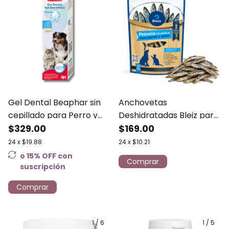
Gel Dental Beaphar sin
Anchovetas
cepillado para Perro y
Deshidratadas Bleiz para
Gato 100g
$329.00
Perro y Gato 80 g
$169.00
24
x
$19.88
24
x
$10.21
o 15% OFF
con
suscripción
Comprar
1
/
6
1
/
5