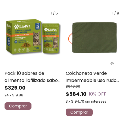
1
/
5
1
/
9
Pack 10 sobres de
Colchoneta Verde
alimento liofilizado sabor
impermeable uso rudo
$649.00
cerdo para gatos 250g
$329.00
para perro y gato
$584.10
10
% OFF
LioPet
24
x
$19.88
3
x
$194.70
sin intereses
Comprar