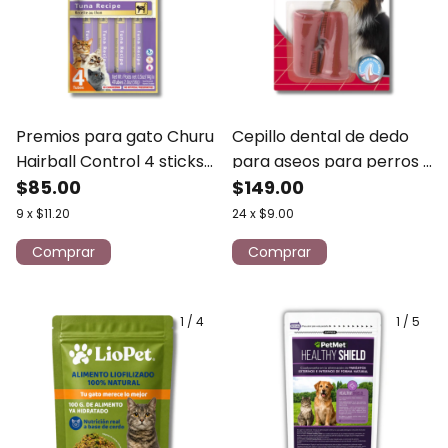
Premios para gato Churu
Cepillo dental de dedo
Hairball Control 4 sticks
para aseos para perros y
de atún
$85.00
gatos 2 piezas Beaphar
$149.00
9
x
$11.20
24
x
$9.00
1
/
4
1
/
5