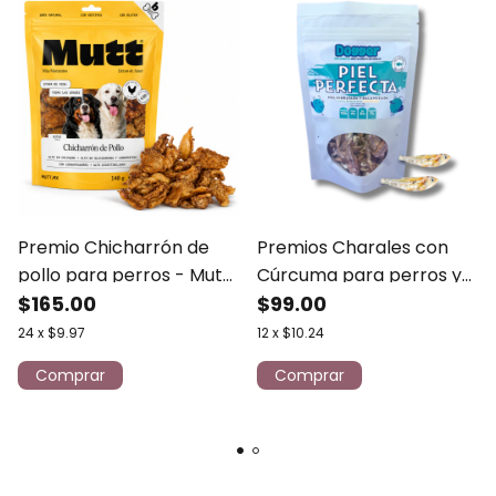
Premio Chicharrón de
Premios Charales con
pollo para perros - Mutt
Cúrcuma para perros y
140g
$165.00
gatos - Dogger 35 gr
$99.00
24
x
$9.97
12
x
$10.24