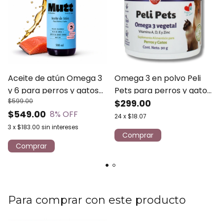
Aceite de atún Omega 3
Omega 3 en polvo Peli
y 6 para perros y gatos
Pets para perros y gatos
$599.00
MUTT 500 ml
- Nartex 90 grs
$299.00
$549.00
8
% OFF
24
x
$18.07
3
x
$183.00
sin intereses
Para comprar con este producto