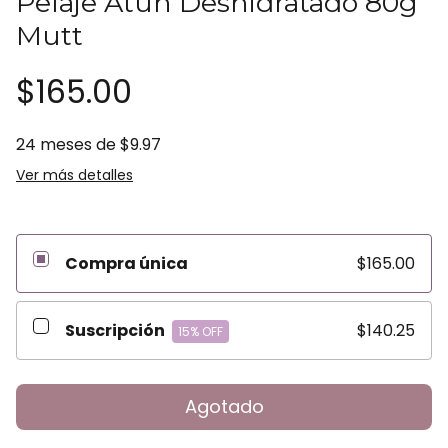
Pelaje Atún Deshidratado 80g
Mutt
$165.00
24
meses de
$9.97
Ver más detalles
Compra única
$165.00
Suscripción
$140.25
15
% OFF