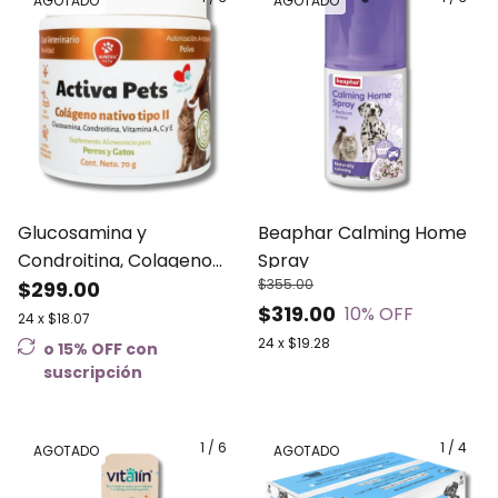
AGOTADO
AGOTADO
Glucosamina y
Beaphar Calming Home
Condroitina, Colageno
Spray
$355.00
Activa Pets para perros
$299.00
$319.00
10
% OFF
y gatos - Nartex 70gr
24
x
$18.07
24
x
$19.28
o 15% OFF
con
suscripción
1
/
6
1
/
4
AGOTADO
AGOTADO