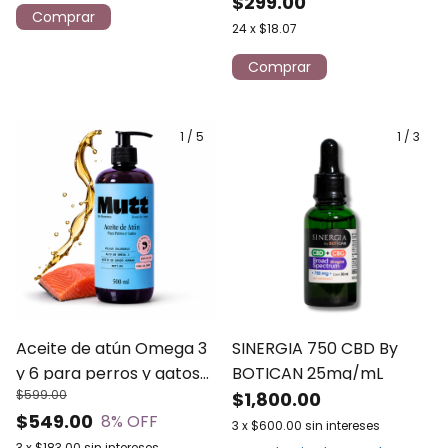
Petmet 115g
$299.00
24
x
$18.07
1
/
5
1
/
3
Aceite de atún Omega 3
SINERGIA 750 CBD By
y 6 para perros y gatos
BOTICAN 25mg/mL
$599.00
MUTT 500 ml
$1,800.00
$549.00
8
% OFF
3
x
$600.00
sin intereses
3
x
$183.00
sin intereses