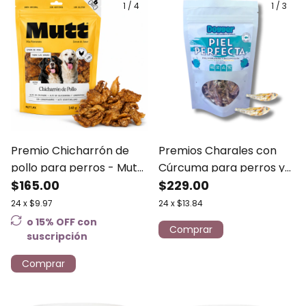
1
/
4
1
/
3
Premio Chicharrón de
Premios Charales con
pollo para perros - Mutt
Cúrcuma para perros y
140g
$165.00
gatos - Dogger 150 gr
$229.00
24
x
$9.97
24
x
$13.84
o 15% OFF
con
suscripción
Comprar