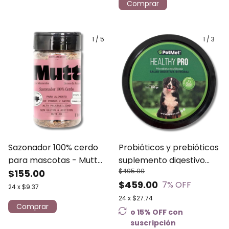
Comprar
1
/
5
1
/
3
Sazonador 100% cerdo
Probióticos y prebióticos
para mascotas - Mutt
suplemento digestivo
$495.00
100g
$155.00
para perros PetMet
$459.00
7
% OFF
Healthy Pro
24
x
$9.37
24
x
$27.74
o 15% OFF
con
suscripción