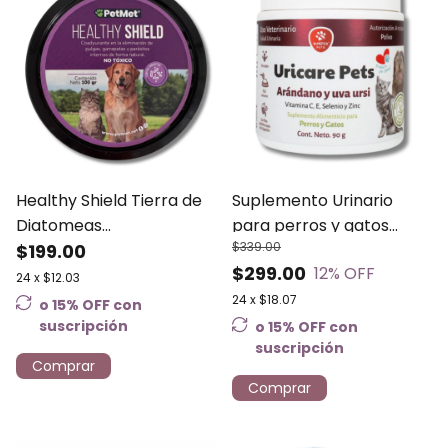
Healthy Shield Tierra de
Suplemento Urinario
Diatomeas
para perros y gatos
$339.00
antiparasitario natural
$199.00
Uricare Nartex 90gr
$299.00
12
% OFF
para perro y gato 100gr -
24
x
$12.03
PETMET
24
x
$18.07
o 15% OFF
con
suscripción
o 15% OFF
con
suscripción
Comprar
Comprar