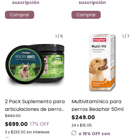
suscripción
suscripción
Comprar
Comprar
1
/
5
1
/
7
2 Pack Suplemento para
Multivitamínico para
articulaciones de perro
perros Beaphar 50ml
$840.00
Healthy Joints PetMet
$249.00
$699.00
17
% OFF
24
x
$15.05
3
x
$233.00
sin intereses
o 15% OFF
con