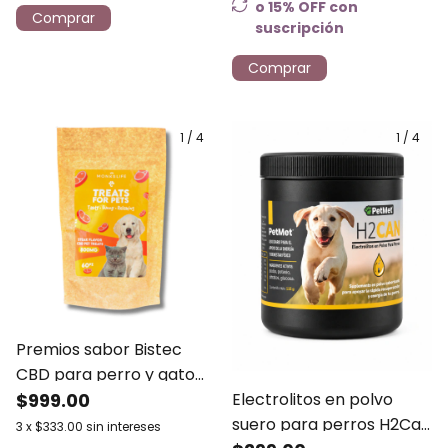
o 15% OFF
con
suscripción
Comprar
1
/
4
1
/
4
Premios sabor Bistec
CBD para perro y gato
Electrolitos en polvo
800mg | 60pz
$999.00
suero para perros H2Can
3
x
$333.00
sin intereses