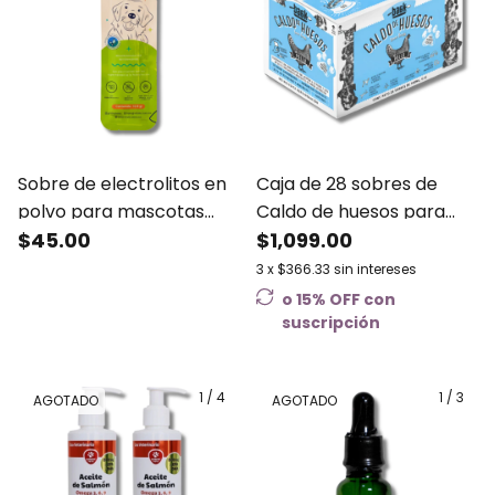
Sobre de electrolitos en
Caja de 28 sobres de
polvo para mascotas
Caldo de huesos para
Vitalin 10.5 gr
$45.00
perros y gatos sabor
$1,099.00
pollo Baak Bone Broth
3
x
$366.33
sin intereses
o 15% OFF
con
suscripción
1
/
4
1
/
3
AGOTADO
AGOTADO