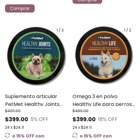
Comprar
1
/
3
1
/
2
Suplemento articular
Omega 3 en polvo
PetMet Healthy Joints
Healthy Life para perros
$420.00
$489.00
para perros 400g
Petmet 400 gr
$399.00
$399.00
5
% OFF
18
% OFF
24
x
$24.11
24
x
$24.11
o 15% OFF
con
o 15% OFF
con