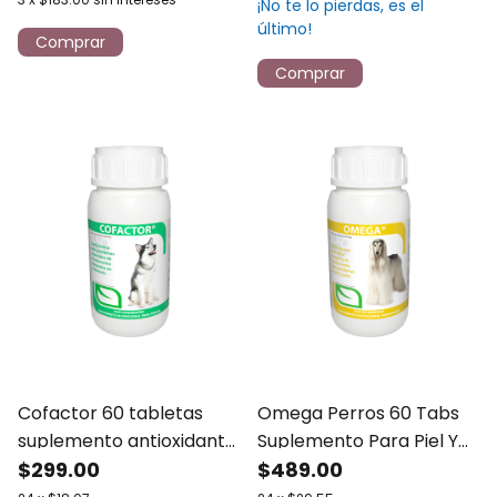
¡No te lo pierdas, es el
último!
Cofactor 60 tabletas
Omega Perros 60 Tabs
suplemento antioxidante
Suplemento Para Piel Y
vitamínico para perros
$299.00
Pelo Ruiland
$489.00
Ruiland