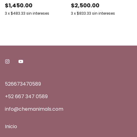
$1,450.00
$2,500.00
3
x
$483.33
sin intereses
3
x
$833.33
sin intereses
526673470589
+52 667 347 0589
info@chemanimals.com
Inicio