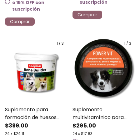
suscripción
o 15% OFF
con
suscripción
Comprar
Comprar
1
/
3
1
/
3
Suplemento para
Suplemento
formación de huesos
multivitamínico para
para perros y gatos
$399.00
perros Power Vit Petmet
$295.00
Beaphar 500g
24
x
$24.11
24
x
$17.83