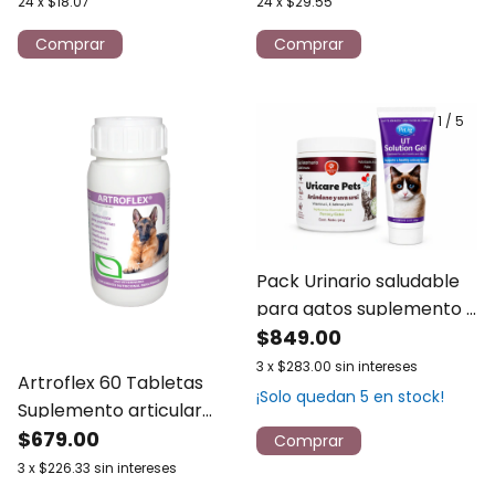
24
x
$18.07
24
x
$29.55
1
/
5
Pack Urinario saludable
para gatos suplemento y
gel
$849.00
3
x
$283.00
sin intereses
Artroflex 60 Tabletas
¡Solo quedan
5
en stock!
Suplemento articular
para perros Ruiland
$679.00
3
x
$226.33
sin intereses