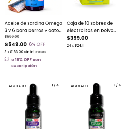
Aceite de sardina Omega
Caja de 10 sobres de
3 y 6 para perros y gatos
electrolitos en polvo
$599.00
MUTT 500 ml
para perros
$399.00
$549.00
8
% OFF
24
x
$24.11
3
x
$183.00
sin intereses
o 15% OFF
con
suscripción
1
/
4
1
/
4
AGOTADO
AGOTADO