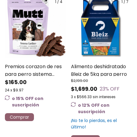
1
/
4
1
/
7
Premios corazon de res
Alimento deshidratado
para perro sistema
Bleiz de 5kg para perro
$2,199.00
cardíaco - Mutt 80g
$165.00
$1,699.00
23
% OFF
24
x
$9.97
3
x
$566.33
sin intereses
o 15% OFF
con
suscripción
o 12% OFF
con
suscripción
Comprar
¡No te lo pierdas, es el
último!