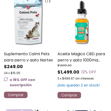
1
/
3
Suplemento Calmi Pets
Aceite Magico CBD para
para perro y gato Nartex
perro y gato 1000mg
$1,699.00
$249.00
Monkslife | 60ml
$1,499.00
12
% OFF
24
x
$15.05
3
x
$499.67
sin intereses
o 15% OFF
con
suscripción
¡Solo quedan
2
en stock!
Comprar