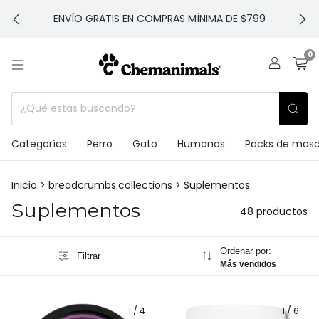
ENVÍO GRATIS EN COMPRAS MÍNIMA DE $799
0
Categorías
Perro
Gato
Humanos
Packs de mas
Inicio
>
breadcrumbs.collections
>
Suplementos
Suplementos
48 productos
Ordenar por:
Filtrar
Más vendidos
1
/
4
1
/
6