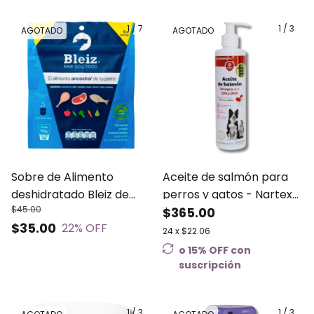
1
/
7
1
/
3
AGOTADO
AGOTADO
Sobre de Alimento
Aceite de salmón para
deshidratado Bleiz de
perros y gatos - Nartex
$45.00
50gr para perro
250 ml
$365.00
$35.00
22
% OFF
24
x
$22.06
o 15% OFF
con
suscripción
1
/
3
1
/
3