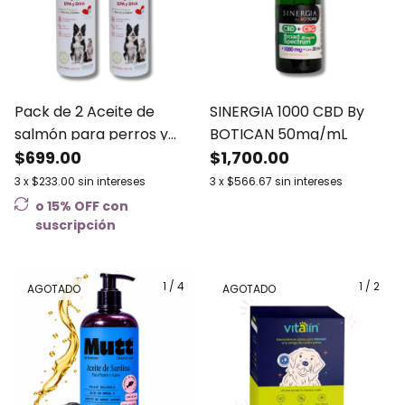
Pack de 2 Aceite de
SINERGIA 1000 CBD By
salmón para perros y
BOTICAN 50mg/mL
gatos Nartex
$699.00
$1,700.00
3
x
$233.00
sin intereses
3
x
$566.67
sin intereses
o 15% OFF
con
suscripción
1
/
4
1
/
2
AGOTADO
AGOTADO