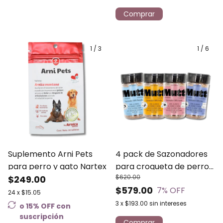
Comprar
1
/
3
1
/
6
Suplemento Arni Pets
4 pack de Sazonadores
para perro y gato Nartex
para croqueta de perros
$620.00
$249.00
y gatos variedad de
$579.00
7
% OFF
sabores Mutt
24
x
$15.05
3
x
$193.00
sin intereses
o 15% OFF
con
suscripción