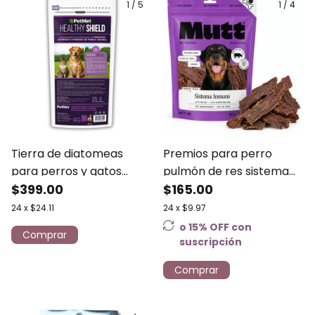
1
/
5
1
/
4
Tierra de diatomeas
Premios para perro
para perros y gatos
pulmón de res sistema
grado alimenticio 250g
$399.00
inmune 80g - Mutt
$165.00
Healthy Shield PETMET
24
x
$24.11
24
x
$9.97
o 15% OFF
con
suscripción
Comprar