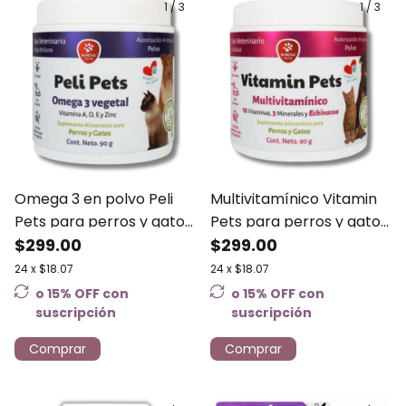
1
/
3
1
/
3
Omega 3 en polvo Peli
Multivitamínico Vitamin
Pets para perros y gatos
Pets para perros y gatos
- Nartex 90 grs
$299.00
- Nartex 90grs
$299.00
24
x
$18.07
24
x
$18.07
o 15% OFF
con
o 15% OFF
con
suscripción
suscripción
Comprar
Comprar