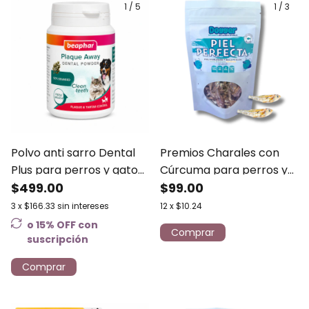
1
/
5
1
/
3
Polvo anti sarro Dental
Premios Charales con
Plus para perros y gatos
Cúrcuma para perros y
Beaphar 75 gr
$499.00
gatos - Dogger 35 gr
$99.00
3
x
$166.33
sin intereses
12
x
$10.24
o 15% OFF
con
suscripción
Comprar