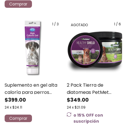
1
/
3
1
/
6
AGOTADO
Suplemento en gel alta
2 Pack Tierra de
caloría para perros
diatomeas PetMet
PetAg 100g
$399.00
Healthy Shield 100g para
$349.00
perros y gatos
24
x
$24.11
24
x
$21.09
o 15% OFF
con
suscripción