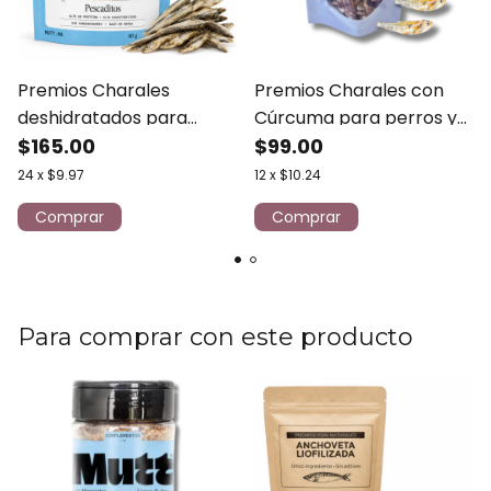
Premios Charales
Premios Charales con
deshidratados para
Cúrcuma para perros y
perros y gatos 80g MUTT
$165.00
gatos - Dogger 35 gr
$99.00
24
x
$9.97
12
x
$10.24
Para comprar con este producto